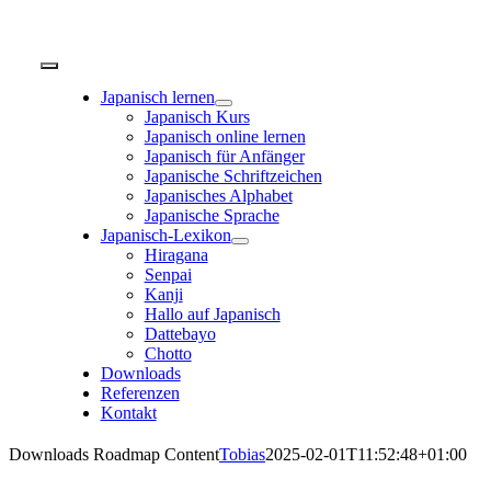
Zum
Inhalt
springen
Toggle
Navigation
Japanisch lernen
Japanisch Kurs
Japanisch online lernen
Japanisch für Anfänger
Japanische Schriftzeichen
Japanisches Alphabet
Japanische Sprache
Japanisch-Lexikon
Hiragana
Senpai
Kanji
Hallo auf Japanisch
Dattebayo
Chotto
Downloads
Referenzen
Kontakt
Downloads Roadmap Content
Tobias
2025-02-01T11:52:48+01:00