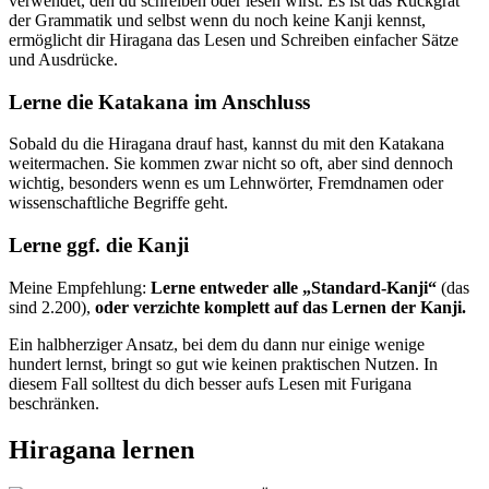
verwendet, den du schreiben oder lesen wirst. Es ist das Rückgrat
der Grammatik und selbst wenn du noch keine Kanji kennst,
ermöglicht dir Hiragana das Lesen und Schreiben einfacher Sätze
und Ausdrücke.
Lerne die Katakana im Anschluss
Sobald du die Hiragana drauf hast, kannst du mit den Katakana
weitermachen. Sie kommen zwar nicht so oft, aber sind dennoch
wichtig, besonders wenn es um Lehnwörter, Fremdnamen oder
wissenschaftliche Begriffe geht.
Lerne ggf. die Kanji
Meine Empfehlung:
Lerne entweder alle „Standard-Kanji“
(das
sind 2.200),
oder verzichte komplett auf das Lernen der Kanji.
Ein halbherziger Ansatz, bei dem du dann nur einige wenige
hundert lernst, bringt so gut wie keinen praktischen Nutzen. In
diesem Fall solltest du dich besser aufs Lesen mit Furigana
beschränken.
Hiragana lernen