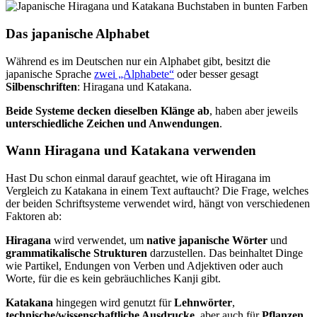
Das japanische Alphabet
Während es im Deutschen nur ein Alphabet gibt, besitzt die
japanische Sprache
zwei „Alphabete“
oder besser gesagt
Silbenschriften
: Hiragana und Katakana.
Beide Systeme decken dieselben Klänge ab
, haben aber jeweils
unterschiedliche Zeichen und Anwendungen
.
Wann Hiragana und Katakana verwenden
Hast Du schon einmal darauf geachtet, wie oft Hiragana im
Vergleich zu Katakana in einem Text auftaucht? Die Frage, welches
der beiden Schriftsysteme verwendet wird, hängt von verschiedenen
Faktoren ab:
Hiragana
wird verwendet, um
native japanische Wörter
und
grammatikalische Strukturen
darzustellen. Das beinhaltet Dinge
wie Partikel, Endungen von Verben und Adjektiven oder auch
Worte, für die es kein gebräuchliches Kanji gibt.
Katakana
hingegen wird genutzt für
Lehnwörter
,
technische/wissenschaftliche Ausdrucke
, aber auch für
Pflanzen,