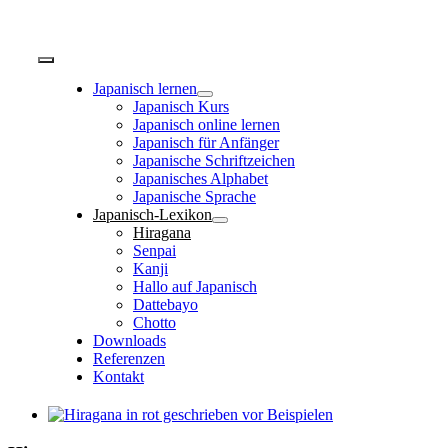
Zum
Inhalt
springen
Toggle
Navigation
Japanisch lernen
Japanisch Kurs
Japanisch online lernen
Japanisch für Anfänger
Japanische Schriftzeichen
Japanisches Alphabet
Japanische Sprache
Japanisch-Lexikon
Hiragana
Senpai
Kanji
Hallo auf Japanisch
Dattebayo
Chotto
Downloads
Referenzen
Kontakt
Zeige
grösseres