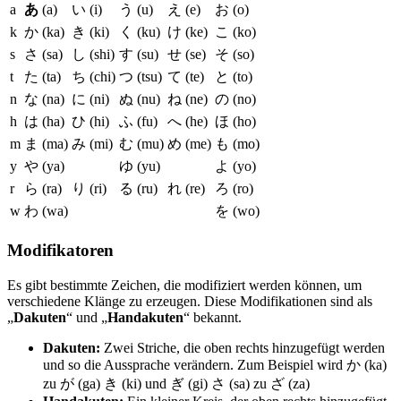
a
あ
(a)
い (i)
う (u)
え (e)
お (o)
k
か (ka)
き (ki)
く (ku)
け (ke)
こ (ko)
s
さ (sa)
し (shi)
す (su)
せ (se)
そ (so)
t
た (ta)
ち (chi)
つ (tsu)
て (te)
と (to)
n
な (na)
に (ni)
ぬ (nu)
ね (ne)
の (no)
h
は (ha)
ひ (hi)
ふ (fu)
へ (he)
ほ (ho)
m
ま (ma)
み (mi)
む (mu)
め (me)
も (mo)
y
や (ya)
ゆ (yu)
よ (yo)
r
ら (ra)
り (ri)
る (ru)
れ (re)
ろ (ro)
w
わ (wa)
を (wo)
Modifikatoren
Es gibt bestimmte Zeichen, die modifiziert werden können, um
verschiedene Klänge zu erzeugen. Diese Modifikationen sind als
„
Dakuten
“ und „
Handakuten
“ bekannt.
Dakuten:
Zwei Striche, die oben rechts hinzugefügt werden
und so die Aussprache verändern. Zum Beispiel wird か (ka)
zu が (ga) き (ki) und ぎ (gi) さ (sa) zu ざ (za)