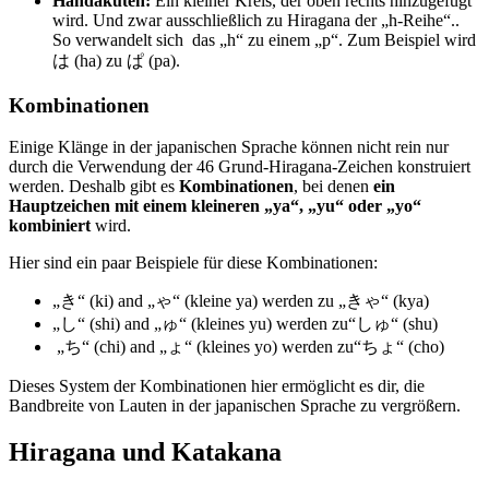
Handakuten:
Ein kleiner Kreis, der oben rechts hinzugefügt
wird. Und zwar ausschließlich zu Hiragana der „h-Reihe“..
So verwandelt sich das „h“ zu einem „p“. Zum Beispiel wird
は (ha) zu ぱ (pa).
Kombinationen
Einige Klänge in der japanischen Sprache können nicht rein nur
durch die Verwendung der 46 Grund-Hiragana-Zeichen konstruiert
werden. Deshalb gibt es
Kombinationen
, bei denen
ein
Hauptzeichen mit einem kleineren „ya“, „yu“ oder „yo“
kombiniert
wird.
Hier sind ein paar Beispiele für diese Kombinationen:
„き“ (ki) and „ゃ“ (kleine ya) werden zu „きゃ“ (kya)
„し“ (shi) and „ゅ“ (kleines yu) werden zu“しゅ“ (shu)
„ち“ (chi) and „ょ“ (kleines yo) werden zu“ちょ“ (cho)
Dieses System der Kombinationen hier ermöglicht es dir, die
Bandbreite von Lauten in der japanischen Sprache zu vergrößern.
Hiragana und Katakana