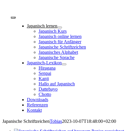
Zum
Inhalt
springen
Toggle
Navigation
Japanisch lernen
Japanisch Kurs
Japanisch online lernen
Japanisch für Anfänger
Japanische Schriftzeichen
Japanisches Alphabet
Japanische Sprache
Japanisch-Lexikon
Hiragana
Senpai
Kanji
Hallo auf Japanisch
Dattebayo
Chotto
Downloads
Referenzen
Kontakt
Japanische Schriftzeichen
Tobias
2023-10-07T18:48:00+02:00