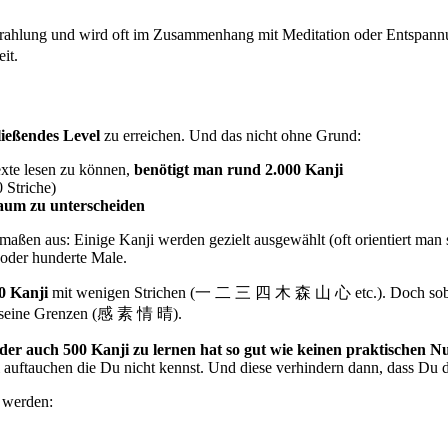
trahlung und wird oft im Zusammenhang mit Meditation oder Entspann
it.
ließendes Level
zu erreichen. Und das nicht ohne Grund:
exte lesen zu können,
benötigt man rund 2.000 Kanji
 Striche)
aum zu unterscheiden
aßen aus: Einige Kanji werden gezielt ausgewählt (oft orientiert man s
 oder hunderte Male.
0 Kanji
mit wenigen Strichen (一 二 三 四 木 森 山 心 etc.). Doch sobal
 an seine Grenzen (感 素 情 晴).
der auch 500 Kanji zu lernen hat so gut wie keinen praktischen N
auftauchen die Du nicht kennst. Und diese verhindern dann, dass Du d
 werden: