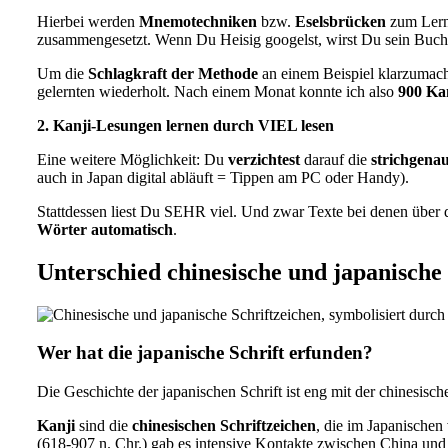
Hierbei werden
Mnemotechniken
bzw.
Eselsbrücken
zum Lerne
zusammengesetzt. Wenn Du Heisig googelst, wirst Du sein Buch 
Um die
Schlagkraft der Methode
an einem Beispiel klarzumach
gelernten wiederholt. Nach einem Monat konnte ich also
900 Kan
2. Kanji-Lesungen lernen durch VIEL lesen
Eine weitere Möglichkeit: Du
verzichtest
darauf die
strichgenau
auch in Japan digital abläuft = Tippen am PC oder Handy).
Stattdessen liest Du SEHR viel. Und zwar Texte bei denen über 
Wörter automatisch
.
Unterschied chinesische und japanische 
Wer hat die japanische Schrift erfunden?
Die Geschichte der japanischen Schrift ist eng mit der chinesisc
Kanji
sind die
chinesischen Schriftzeichen
, die im Japanische
(618-907 n. Chr.) gab es intensive Kontakte zwischen China und J