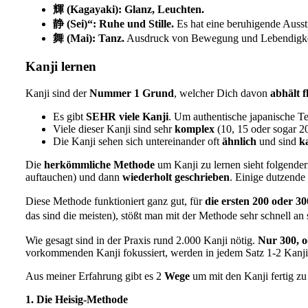
輝 (Kagayaki): Glanz, Leuchten.
静 (Sei)“: Ruhe und Stille.
Es hat eine beruhigende Auss
舞 (Mai): Tanz.
Ausdruck von Bewegung und Lebendigke
Kanji lernen
Kanji sind der
Nummer 1 Grund
, welcher Dich davon
abhält f
Es gibt
SEHR viele Kanji
. Um authentische japanische T
Viele dieser Kanji sind sehr
komplex
(10, 15 oder sogar 20
Die Kanji sehen sich untereinander oft
ähnlich
und sind
k
Die
herkömmliche Methode
um Kanji zu lernen sieht folgenderm
auftauchen) und dann
wiederholt geschrieben
. Einige dutzende
Diese Methode funktioniert ganz gut, für
die ersten 200 oder 30
das sind die meisten), stößt man mit der Methode sehr schnell
Wie gesagt sind in der Praxis rund 2.000 Kanji nötig.
Nur 300, o
vorkommenden Kanji fokussiert, werden in jedem Satz 1-2 Kanji 
Aus meiner Erfahrung gibt es 2
Wege
um mit den Kanji fertig zu
1. Die Heisig-Methode