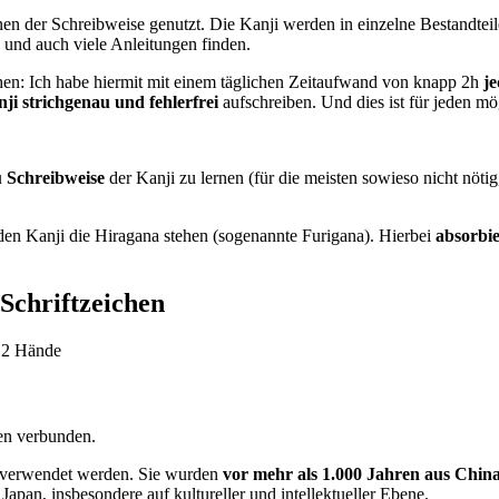
n der Schreibweise genutzt. Die Kanji werden in einzelne Bestandteile
und auch viele Anleitungen finden.
en: Ich habe hiermit mit einem täglichen Zeitaufwand von knapp 2h
je
ji strichgenau und fehlerfrei
aufschreiben. Und dies ist für jeden mö
 Schreibweise
der Kanji zu lernen (für die meisten sowieso nicht nöti
den Kanji die Hiragana stehen (sogenannte Furigana). Hierbei
absorbie
Schriftzeichen
hen verbunden.
n verwendet werden. Sie wurden
vor mehr als 1.000 Jahren aus China
apan, insbesondere auf kultureller und intellektueller Ebene.