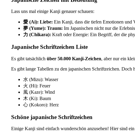
Lass uns mal einige Kanji genauer schauen:
愛 (Ai): Liebe:
Ein Kanji, dass die tiefen Emotionen und
夢 (Yume): Traum:
Im Japanischen nicht nur die Erlebn
力 (Chikara):
Kraft oder Energie: Ein Begriff, der die phy
Japanische Schriftzeichen Liste
Es gibt tatsächlich
über 50.000 Kanji-Zeichen
, aber nur ein kl
Es gibt lange Tabellen zu den japanischen Schriftzeichen. Doch hi
水 (Mizu): Wasser
火 (Hi): Feuer
風 (Kaze): Wind
木 (Ki): Baum
心 (Kokoro): Herz
Schöne japanische Schriftzeichen
Einige Kanji sind einfach wunderschön anzusehen! Hier sind ein 