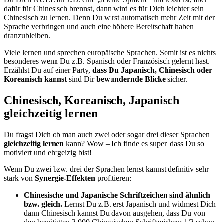
dafür für Chinesisch brennst, dann wird es für Dich leichter sein
Chinesisch zu lernen. Denn Du wirst automatisch mehr Zeit mit der
Sprache verbringen und auch eine höhere Bereitschaft haben
dranzubleiben.
Viele lernen und sprechen europäische Sprachen. Somit ist es nichts
besonderes wenn Du z.B. Spanisch oder Französisch gelernt hast.
Erzählst Du auf einer Party,
dass Du Japanisch, Chinesisch oder
Koreanisch kannst
sind Dir
bewundernde Blicke
sicher.
Chinesisch, Koreanisch, Japanisch
gleichzeitig lernen
Du fragst Dich ob man auch zwei oder sogar drei dieser Sprachen
gleichzeitig lernen
kann? Wow – Ich finde es super, dass Du so
motiviert und ehrgeizig bist!
Wenn Du zwei bzw. drei der Sprachen lernst kannst definitiv sehr
stark von
Synergie-Effekten
profitieren:
Chinesische und Japanische Schriftzeichen sind ähnlich
bzw. gleich.
Lernst Du z.B. erst Japanisch und widmest Dich
dann Chinesisch kannst Du davon ausgehen, dass Du von
den benötigten 3.000 Chinesischen Schriftzeichen: 1/3 schon