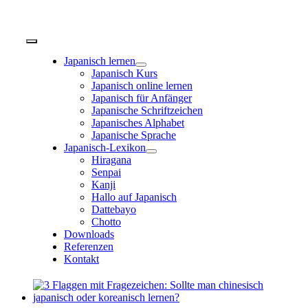
Zum
Inhalt
springen
Toggle
Navigation
Japanisch lernen
Japanisch Kurs
Japanisch online lernen
Japanisch für Anfänger
Japanische Schriftzeichen
Japanisches Alphabet
Japanische Sprache
Japanisch-Lexikon
Hiragana
Senpai
Kanji
Hallo auf Japanisch
Dattebayo
Chotto
Downloads
Referenzen
Kontakt
Zeige
grösseres