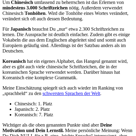
Um
Chinesisch
umfassend zu beherrschen ist das Erlernen von
mindestens 3.000 Schriftzeichen
nötig. Außerdem verwendet
Chinesisch
Tonhöhen
. Wird die Tonhöhe eines Wortes verändert,
verändert sich oft auch dessen Bedeutung.
Für
Japanisch
brauchst Du „nur“ etwa 2.300 Schriftzeichen zu
lernen. Die Aussprache ist deutlich einfacher. Zudem gibt es einige
Vokabeln die aus dem Englischen abgeleitet sind und somit auch
Europäern geläufig sind. Allerdings ist der Satzbau anders als im
Deutschen.
Koreanisch
hat ein eigenes Alphabet, das Hangeul genannt wird,
aber es gibt auch viele chinesische Schriftzeichen, die in der
koreanischen Sprache verwendet werden. Darüber hinaus hat
Koreanisch eine komplexe Grammatik.
Meine Einschätzung spiegelt sich auch wieder im Ranking von
„sprachheld“ zu den
schwersten Sprachen der Welt
.
Chinesisch: 1. Platz
Japanisch: 2. Platz
Koreanisch: 7. Platz
Wichtiger als die oben genannten Punkte sind aber
Deine
Motivation und Dein Lernstil.
Meine persönliche Meinung: Wenn
Du Dich NULL für z.B. eine „leichte Sprache“ interessierst, aber