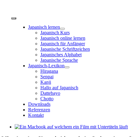
Zum
Inhalt
springen
Toggle
Navigation
Japanisch lernen
Japanisch Kurs
Japanisch online lernen
Japanisch für Anfänger
Japanische Schriftzeichen
Japanisches Alphabet
Japanische Sprache
Japanisch-Lexikon
Hiragana
Senpai
Kanji
Hallo auf Japanisch
Dattebayo
Chotto
Downloads
Referenzen
Kontakt
Zeige
grösseres