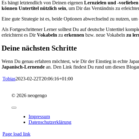
Es hängt letztendlich von Deinen eigenen
Lernzielen und -vorlieben
können Untertitel nützlich sein
, um Dir das Verständnis zu erleichte
Eine gute Strategie ist es, beide Optionen abwechselnd zu nutzen, um
Als Fortgeschrittener Lerner solltest Du auf deutsche Untertitel kompl
erleichterst es Dir
Vokabeln
zu
erkennen
bzw. neue Vokabeln
zu ler
Deine nächsten Schritte
Wenn Du genau erfahren möchtest, wie Dir der Einstieg in echte Japa
Japanisch-Lernende
an. Den Link findest Du rund um diesen Blogar
Tobias
2023-02-22T20:06:16+01:00
© 2026 neogengo
Toggle
Navigation
Impressum
Datenschutzerklärung
Page load link