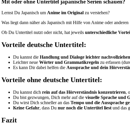
Bild
Mit oder ohne Untertitel japanische Serien schauen?
Lernst Du Japanisch um
Anime im Original
zu verstehen?
Was liegt dann näher als Japanisch mit Hilfe von Anime oder anderen
Ob Du Untertitel nutzt oder nicht, hat jeweils
unterschiedliche Vortei
Vorteile deutsche Untertitel:
Du kannst die
Handlung und Dialoge leichter nachvollziehe
Leichter neue
Wörter und Grammatikregeln
zu erfassen (dur
Es kann Dir dabei helfen die
Aussprache und dein Hörverstä
Vorteile ohne deutsche Untertitel:
Du kannst dich
rein auf das Hörverständnis konzentrieren
, 
Du bist gezwungen, Dich mehr auf die
visuelle Sprache und 
Du wirst Dich schneller an das
Tempo und die Aussprache g
Keine Gefahr
, dass Du
nur noch die Untertitel liest
und das g
Fazit