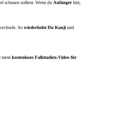
tel schauen solltest. Wenn du
Anfänger
bist,
wechseln. So
wiederholst Du Kanji
und
zt mein
kostenloses Fallstudien-Video für